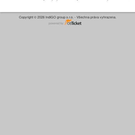
Copyright © 2026 IndiGO group s.r.o. - Všechna práva vyhrazena.